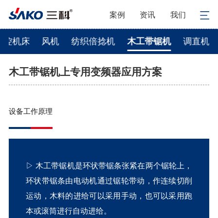
案例
资讯
我们
数控机床
风机
纺织倍捻机
木工带锯机
调直机
木工带锯机上专用变频器应用方案
设备工作原理
▷
木工带锯机是环状带锯条张紧在两个锯轮上，
环状带锯条由电动机通过锯轮带动，作连续切削
运动，木料的进给可以采用手动，也可以采用跑
本或滚筒进行自动进给。