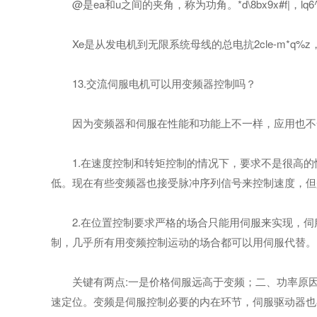
@是ea和u之间的夹角，称为功角。*d\8bx9x#f|，lq6^\
Xe是从发电机到无限系统母线的总电抗2cle-m*q%
13.交流伺服电机可以用变频器控制吗？
因为变频器和伺服在性能和功能上不一样，应用也不一
1.在速度控制和转矩控制的情况下，要求不是很高的
低。现在有些变频器也接受脉冲序列信号来控制速度，但
2.在位置控制要求严格的场合只能用伺服来实现，伺
制，几乎所有用变频控制运动的场合都可以用伺服代替。
关键有两点:一是价格伺服远高于变频；二、功率原因:
速定位。变频是伺服控制必要的内在环节，伺服驱动器也