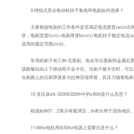
9.绕线式异步电动机转子集电环电刷如何选择？
主要根据电刷的工作条件是否满足电流密度(a/cm2)和集电
倍；电刷宽度l(cm)×电刷厚度b(cm)≥电机转子额定电流(a
适用的规定范围(m/s)。
常用的刷子有三种:无墨刷、电化学石墨刷和金属石墨
该能够自由上下移动而不会卡住。当刷子被卡住时，可以
在刷握上的压刷弹簧多为拉伸压缩弹簧，其压力随着电刷
10.变压器sfz-32000/220th中的z和th是什么意思？
根据jb3837，Z表示有载调压，th表示用于湿热地区
11.60hz电机用在50hz电源上需要注意什么？