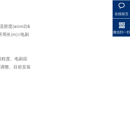
轻载矢量变频器SKI-70
在线留言
度(a/cm2)&
微信扫一
环周长(m)≤电刷
损程度。电刷应
当调整。目前安装
光伏水泵逆变器