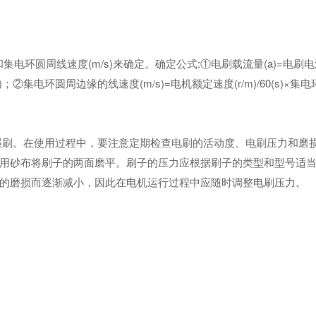
环圆周线速度(m/s)来确定。确定公式:①电刷载流量(a)=电刷电流密
)；②集电环圆周边缘的线速度(m/s)=电机额定速度(r/m)/60(s)×集电
刷。在使用过程中，要注意定期检查电刷的活动度、电刷压力和磨
用砂布将刷子的两面磨平。刷子的压力应根据刷子的类型和型号适
的磨损而逐渐减小，因此在电机运行过程中应随时调整电刷压力。
。