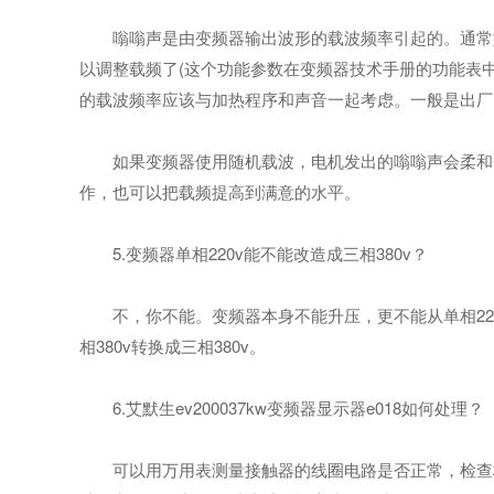
嗡嗡声是由变频器输出波形的载波频率引起的。通常如
以调整载频了(这个功能参数在变频器技术手册的功能表
的载波频率应该与加热程序和声音一起考虑。一般是出厂
如果变频器使用随机载波，电机发出的嗡嗡声会柔和一
作，也可以把载频提高到满意的水平。
5.变频器单相220v能不能改造成三相380v？
不，你不能。变频器本身不能升压，更不能从单相220v变
相380v转换成三相380v。
6.艾默生ev200037kw变频器显示器e018如何处理？
可以用万用表测量接触器的线圈电路是否正常，检查板