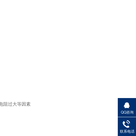
轻载矢量变频器SKI780
轻载矢量变频器SKI790
电阻过大等因素
QQ咨询
联系电话