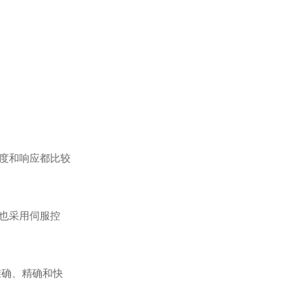
恒压供水控制柜
度和响应都比较
重载通用变频器SKI300A
也采用伺服控
准确、精确和快