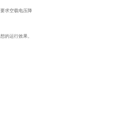
数控机床专用变频器
要求空载电压降
想的运行效果。
220V转380V变频器