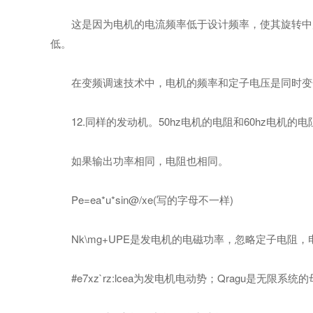
这是因为电机的电流频率低于设计频率，使其旋转中产
低。
在变频调速技术中，电机的频率和定子电压是同时变化
12.同样的发动机。50hz电机的电阻和60hz电机的
如果输出功率相同，电阻也相同。
Pe=ea*u*sin@/xe(写的字母不一样)
Nk\mg+UPE是发电机的电磁功率，忽略定子电阻，电磁
#e7xz`rz:lcea为发电机电动势；Qragu是无限系统