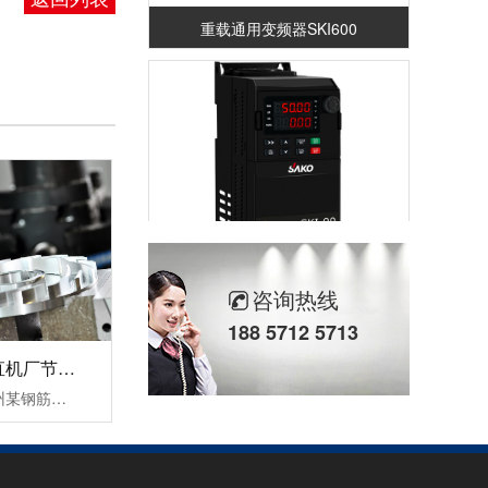
重载通用变频器SKI600
重载通用变频器SKI-90
咨询热线
188 5712 5713
杭州某钢筋调直机厂节能变频器改造案例！
三科针对此次杭州某钢筋调直机厂节能变频器改造案例中提出以下三个结论：1，降低设备启动电流，让电网电压更稳定，大大缓解了电源容量紧张传统钢筋调直机无变频器启动时的电流等于(4-7)倍额定电流，这样会对机电设备和供电电网造成严重的冲击，而且还会对电网容量要求过高。变频器具有上电电机检测、输入输出缺相保护......