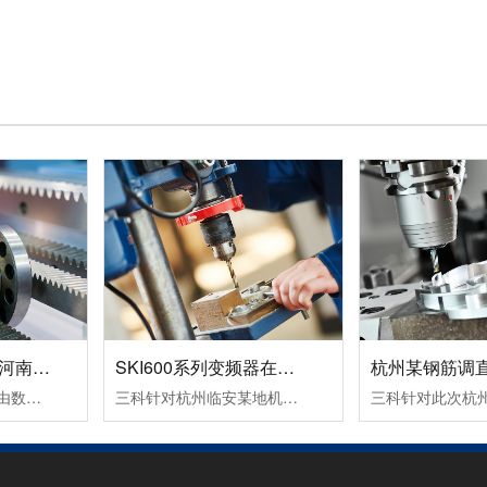
数控机床变频器在河南数控设备中的应用案例！
SKI600系列变频器在杭州临安某机械设备生产企业中的应用案例！
变频器的运行命令是由数控系列发出运行指令，一个正转命令FWD（S1输入），一个反转命令REV（S2输入）。频率信号是由数控系统输出转速信号S(0～10VDC），从变频器AI2端子输入频率指令即可改变频器的频率，从而改变电机的转速。变频器输出故障信号（R1A，R1C）到数控系统，变频器报故障代码时，使机床控制系统停止工作。
三科针对杭州临安某地机械设备生产企业设计了SKI600系列变频器在卧式木工带锯机上的应用所采取的设备加工工艺及控制方案：其工作过程为跑车工作台以一定的速度运行一段距离，此速度通常是慢速行进，由PLC给变频器启动和多段速信号，变频器带动跑车工作台电机以低速行进；当锯条进至木头大概5公分左右的位置后，PLC.....