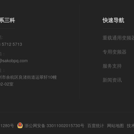
系三科
快速导航
:
重载通用变频
8 5712 5713
专用变频器
箱：
@sakobpq.com
服务支持
址：
州市余杭区良渚街道运翠轩10幢
新闻资讯
02-02室
21280号
浙公网安备 33011002015730号
百度统计
网站地图
技