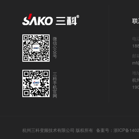
联
微
电话
信
18
公
众
邮
号
mf
地
三
科
杭
手
机
19
官
网
杭州三科变频技术有限公司 版权所有
备案号：
浙ICP备140