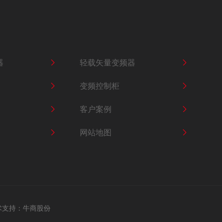
轻载矢量变频器SKI780
器
轻载矢量变频器
变频控制柜
客户案例
轻载矢量变频器SKI790
网站地图
术支持：
牛商股份