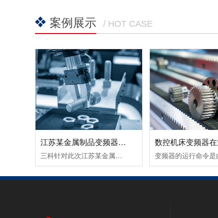
案例展示
/ HOT CASE
江苏某金属制品变频器节能改造案例！
三科针对此次江苏某金属制品变频器节能改造案例除了采用变频调速让电机达到理想工作转速外，在提高球磨机的研磨效率所取得的节能效果也很好。由于球磨机在设计时，都考虑到保证电动机的最大输出转矩，而实际生产过程中，往往达不到最大输出转矩，电动机处于轻载（不满载）工作状态，其功率因数和效率都较低。这时可通......