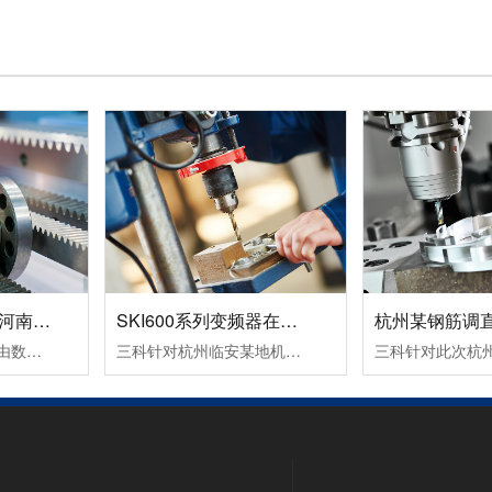
数控机床变频器在河南数控设备中的应用案例！
SKI600系列变频器在杭州临安某机械设备生产企业中的应用案例！
变频器的运行命令是由数控系列发出运行指令，一个正转命令FWD（S1输入），一个反转命令REV（S2输入）。频率信号是由数控系统输出转速信号S(0～10VDC），从变频器AI2端子输入频率指令即可改变频器的频率，从而改变电机的转速。变频器输出故障信号（R1A，R1C）到数控系统，变频器报故障代码时，使机床控制系统停止工作。
三科针对杭州临安某地机械设备生产企业设计了SKI600系列变频器在卧式木工带锯机上的应用所采取的设备加工工艺及控制方案：其工作过程为跑车工作台以一定的速度运行一段距离，此速度通常是慢速行进，由PLC给变频器启动和多段速信号，变频器带动跑车工作台电机以低速行进；当锯条进至木头大概5公分左右的位置后，PLC.....