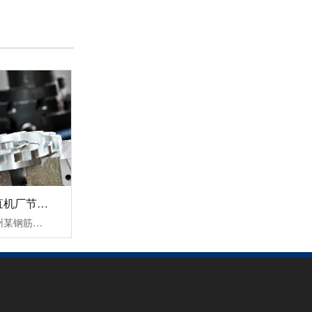
轻载矢量变频器SKI780
轻载矢量变频器SKI790
杭州某钢筋调直机厂节能变频器改造案例！
三科针对此次杭州某钢筋调直机厂节能变频器改造案例中提出以下三个结论：1，降低设备启动电流，让电网电压更稳定，大大缓解了电源容量紧张传统钢筋调直机无变频器启动时的电流等于(4-7)倍额定电流，这样会对机电设备和供电电网造成严重的冲击，而且还会对电网容量要求过高。变频器具有上电电机检测、输入输出缺相保护......