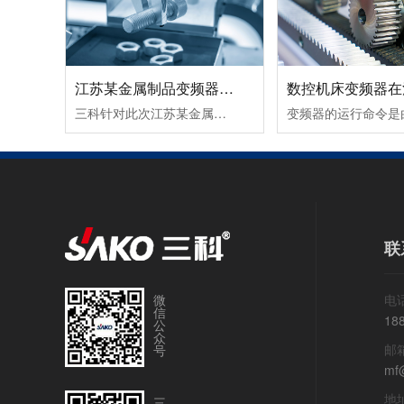
江苏某金属制品变频器节能改造案例！
三科针对此次江苏某金属制品变频器节能改造案例除了采用变频调速让电机达到理想工作转速外，在提高球磨机的研磨效率所取得的节能效果也很好。由于球磨机在设计时，都考虑到保证电动机的最大输出转矩，而实际生产过程中，往往达不到最大输出转矩，电动机处于轻载（不满载）工作状态，其功率因数和效率都较低。这时可通......
联
微
电话
信
18
公
众
邮
号
mf
地
三