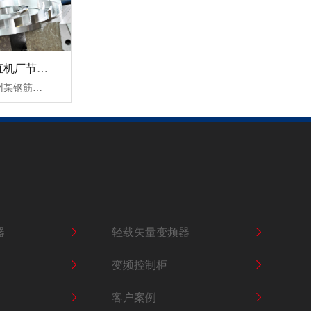
杭州某钢筋调直机厂节能变频器改造案例！
三科针对此次杭州某钢筋调直机厂节能变频器改造案例中提出以下三个结论：1，降低设备启动电流，让电网电压更稳定，大大缓解了电源容量紧张传统钢筋调直机无变频器启动时的电流等于(4-7)倍额定电流，这样会对机电设备和供电电网造成严重的冲击，而且还会对电网容量要求过高。变频器具有上电电机检测、输入输出缺相保护......
光伏水泵逆变器
器
轻载矢量变频器
变频控制柜
客户案例