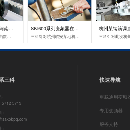
数控机床变频器在河南数控设备中的应用案例！
SKI600系列变频器在杭州临安某机械设备生产企业中的应用案例！
变频器的运行命令是由数控系列发出运行指令，一个正转命令FWD（S1输入），一个反转命令REV（S2输入）。频率信号是由数控系统输出转速信号S(0～10VDC），从变频器AI2端子输入频率指令即可改变频器的频率，从而改变电机的转速。变频器输出故障信号（R1A，R1C）到数控系统，变频器报故障代码时，使机床控制系统停止工作。
三科针对杭州临安某地机械设备生产企业设计了SKI600系列变频器在卧式木工带锯机上的应用所采取的设备加工工艺及控制方案：其工作过程为跑车工作台以一定的速度运行一段距离，此速度通常是慢速行进，由PLC给变频器启动和多段速信号，变频器带动跑车工作台电机以低速行进；当锯条进至木头大概5公分左右的位置后，PLC.....
系三科
快速导航
:
重载通用变频
8 5712 5713
专用变频器
箱：
@sakobpq.com
服务支持
址：