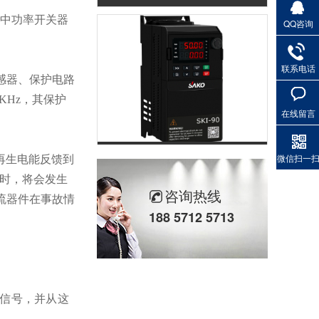
器中功率开关器
QQ咨询
联系电话
感器、保护电路
KHz，其保护
在线留言
重载通用变频器SKI-90
微信扫一
再生电能反馈到
时，将会发生
咨询热线
流器件在事故情
188 5712 5713
信号，并从这
轻载矢量变频器SKI780