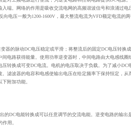
输入端。网络的作用是吸收交流电网的高频谐波信号和浪涌过电压
向电压一般为1200-1600V，最大整流电流为VFD额定电流的
逆变器的脉动DC电压稳定或平滑；将整流后的固定DC电压转换成
中间电路获得能量。使用功率逆变器时，中间电路由大电感线圈
电压转换成可变DC电流。电机的电压取决于负载。为了减小DC
波。滤波器的电容和电感使输出电压在给定频率下保持恒定，从
以下附加功能。
出的DC电能转换成可以任意调节的交流电能。逆变电路的输出是
的作用。