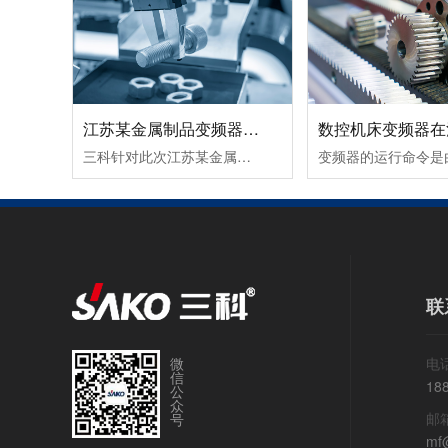
江苏某金属制品变频器节能改造案例！
三科针对此次江苏某金属制品变频器节能改造案例除了采用变频调速让电机达到理想工作转速外，在提高球磨机的研磨效率所取得的节能效果也很好。由于球磨机在设计时，都考虑到保证电动机的最大输出转矩，而实际生产过程中，往往达不到最大输出转矩，电动机处于轻载（不满载）工作状态，其功率因数和效率都较低。这时可通......
联
微
电话
信
18
公
众
邮
号
mf