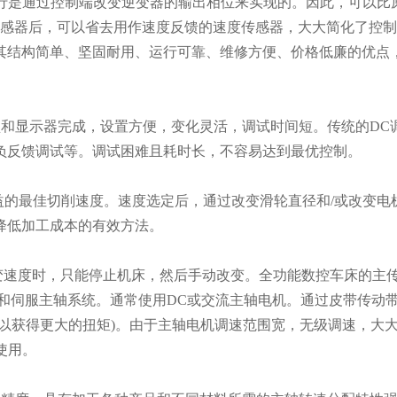
行是通过控制端改变逆变器的输出相位来实现的。因此，可以比
传感器后，可以省去用作速度反馈的速度传感器，大大简化了控
其结构简单、坚固耐用、运行可靠、维修方便、价格低廉的优点，
和显示器完成，设置方便，变化灵活，调试时间短。传统的DC
负反馈调试等。调试困难且耗时长，不容易达到最优控制。
的最佳切削速度。速度选定后，通过改变滑轮直径和/或改变电
降低加工成本的有效方法。
速度时，只能停止机床，然后手动改变。全功能数控车床的主
和伺服主轴系统。通常使用DC或交流主轴电机。通过皮带传动
以获得更大的扭矩)。由于主轴电机调速范围宽，无级调速，大
使用。