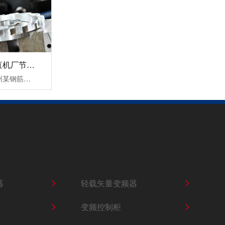
轻载矢量变频器SKI780
杭州某钢筋调直机厂节能变频器改造案例！
三科针对此次杭州某钢筋调直机厂节能变频器改造案例中提出以下三个结论：1，降低设备启动电流，让电网电压更稳定，大大缓解了电源容量紧张传统钢筋调直机无变频器启动时的电流等于(4-7)倍额定电流，这样会对机电设备和供电电网造成严重的冲击，而且还会对电网容量要求过高。变频器具有上电电机检测、输入输出缺相保护......
轻载矢量变频器SKI790
器
轻载矢量变频器
变频控制柜