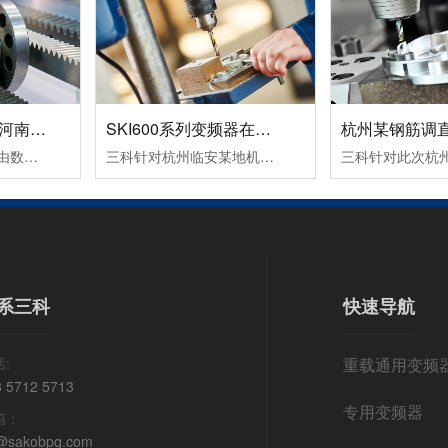
数控机床变频器在河南数控设备中的应用案例！
SKI600系列变频器在杭州临安某机械设备生产企业中的应用案例！
变频器的运行命令是由数控系列发出运行指令，一个正转命令FWD（S1输入），一个反转命令REV（S2输入）。频率信号是由数控系统输出转速信号S(0～10VDC），从变频器AI2端子输入频率指令即可改变频器的频率，从而改变电机的转速。变频器输出故障信号（R1A，R1C）到数控系统，变频器报故障代码时，使机床控制系统停止工作。
三科针对杭州临安某地机械设备生产企业设计了SKI600系列变频器在卧式木工带锯机上的应用所采取的设备加工工艺及控制方案：其工作过程为跑车工作台以一定的速度运行一段距离，此速度通常是慢速行进，由PLC给变频器启动和多段速信号，变频器带动跑车工作台电机以低速行进；当锯条进至木头大概5公分左右的位置后，PLC.....
系三科
快速导航
:
重载通用变频
8 5712 5713
专用变频器
箱：
@sakobpq.com