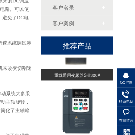
原来的DC调速
恒压供水控制柜
客户名录
制电路。可以使
避免了DC电
客户案例
推荐产品
调速系统调试涉
机来改变切割速
重载通用变频器SKI300A
QQ咨询
传动系统大多采
联系电话
带动主轴旋转，
大简化了主轴箱
在线留言