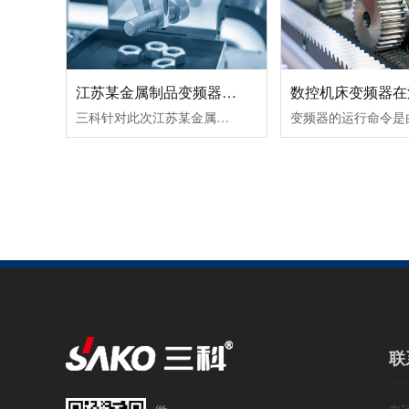
江苏某金属制品变频器节能改造案例！
三科针对此次江苏某金属制品变频器节能改造案例除了采用变频调速让电机达到理想工作转速外，在提高球磨机的研磨效率所取得的节能效果也很好。由于球磨机在设计时，都考虑到保证电动机的最大输出转矩，而实际生产过程中，往往达不到最大输出转矩，电动机处于轻载（不满载）工作状态，其功率因数和效率都较低。这时可通......
联