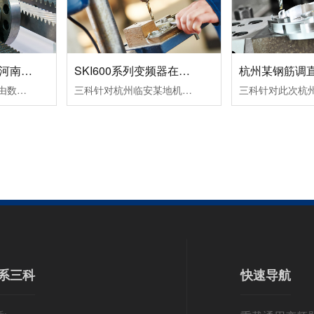
数控机床变频器在河南数控设备中的应用案例！
SKI600系列变频器在杭州临安某机械设备生产企业中的应用案例！
变频器的运行命令是由数控系列发出运行指令，一个正转命令FWD（S1输入），一个反转命令REV（S2输入）。频率信号是由数控系统输出转速信号S(0～10VDC），从变频器AI2端子输入频率指令即可改变频器的频率，从而改变电机的转速。变频器输出故障信号（R1A，R1C）到数控系统，变频器报故障代码时，使机床控制系统停止工作。
三科针对杭州临安某地机械设备生产企业设计了SKI600系列变频器在卧式木工带锯机上的应用所采取的设备加工工艺及控制方案：其工作过程为跑车工作台以一定的速度运行一段距离，此速度通常是慢速行进，由PLC给变频器启动和多段速信号，变频器带动跑车工作台电机以低速行进；当锯条进至木头大概5公分左右的位置后，PLC.....
系三科
快速导航