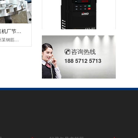
杭州某钢筋调直机厂节能变频器改造案例！
三科针对此次杭州某钢筋调直机厂节能变频器改造案例中提出以下三个结论：1，降低设备启动电流，让电网电压更稳定，大大缓解了电源容量紧张传统钢筋调直机无变频器启动时的电流等于(4-7)倍额定电流，这样会对机电设备和供电电网造成严重的冲击，而且还会对电网容量要求过高。变频器具有上电电机检测、输入输出缺相保护......
重载通用变频器SKI-90
咨询热线
188 5712 5713
轻载矢量变频器SKI780