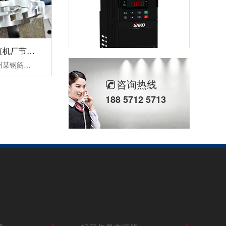
杭州某钢筋调直机厂节能变频器改造案例！
三科针对此次杭州某钢筋调直机厂节能变频器改造案例中提出以下三个结论：1，降低设备启动电流，让电网电压更稳定，大大缓解了电源容量紧张传统钢筋调直机无变频器启动时的电流等于(4-7)倍额定电流，这样会对机电设备和供电电网造成严重的冲击，而且还会对电网容量要求过高。变频器具有上电电机检测、输入输出缺相保护......
重载通用变频器SKI-90
咨询热线
188 5712 5713
轻载矢量变频器SKI780