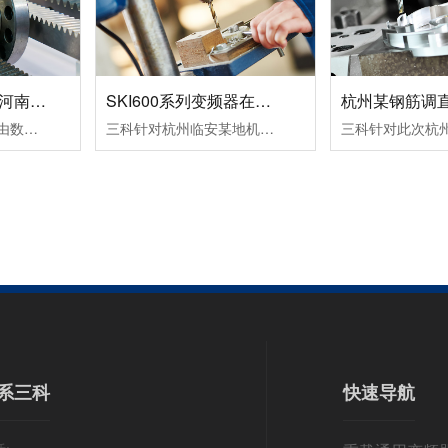
数控机床变频器在河南数控设备中的应用案例！
SKI600系列变频器在杭州临安某机械设备生产企业中的应用案例！
变频器的运行命令是由数控系列发出运行指令，一个正转命令FWD（S1输入），一个反转命令REV（S2输入）。频率信号是由数控系统输出转速信号S(0～10VDC），从变频器AI2端子输入频率指令即可改变频器的频率，从而改变电机的转速。变频器输出故障信号（R1A，R1C）到数控系统，变频器报故障代码时，使机床控制系统停止工作。
三科针对杭州临安某地机械设备生产企业设计了SKI600系列变频器在卧式木工带锯机上的应用所采取的设备加工工艺及控制方案：其工作过程为跑车工作台以一定的速度运行一段距离，此速度通常是慢速行进，由PLC给变频器启动和多段速信号，变频器带动跑车工作台电机以低速行进；当锯条进至木头大概5公分左右的位置后，PLC.....
系三科
快速导航