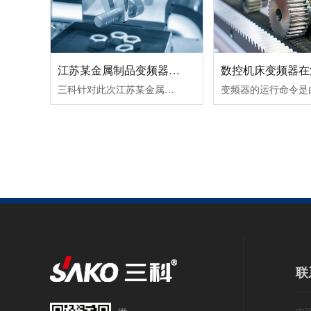
江苏某金属制品变频器节能改造案例！
三科针对此次江苏某金属制品变频器节能改造案例除了采用变频调速让电机达到理想工作转速外，在提高球磨机的研磨效率所取得的节能效果也很好。由于球磨机在设计时，都考虑到保证电动机的最大输出转矩，而实际生产过程中，往往达不到最大输出转矩，电动机处于轻载（不满载）工作状态，其功率因数和效率都较低。这时可通......
联