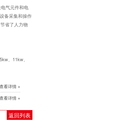
轻载矢量变频器SKI780
关电气元件和电
现设备采集和操作
，节省了人力物
kw、11kw、
轻载矢量变频器SKI790
查看详情 +
查看详情 +
返回列表