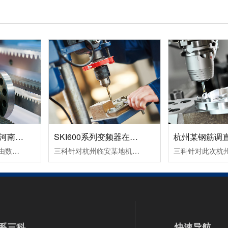
数控机床变频器在河南数控设备中的应用案例！
SKI600系列变频器在杭州临安某机械设备生产企业中的应用案例！
变频器的运行命令是由数控系列发出运行指令，一个正转命令FWD（S1输入），一个反转命令REV（S2输入）。频率信号是由数控系统输出转速信号S(0～10VDC），从变频器AI2端子输入频率指令即可改变频器的频率，从而改变电机的转速。变频器输出故障信号（R1A，R1C）到数控系统，变频器报故障代码时，使机床控制系统停止工作。
三科针对杭州临安某地机械设备生产企业设计了SKI600系列变频器在卧式木工带锯机上的应用所采取的设备加工工艺及控制方案：其工作过程为跑车工作台以一定的速度运行一段距离，此速度通常是慢速行进，由PLC给变频器启动和多段速信号，变频器带动跑车工作台电机以低速行进；当锯条进至木头大概5公分左右的位置后，PLC.....
系三科
快速导航