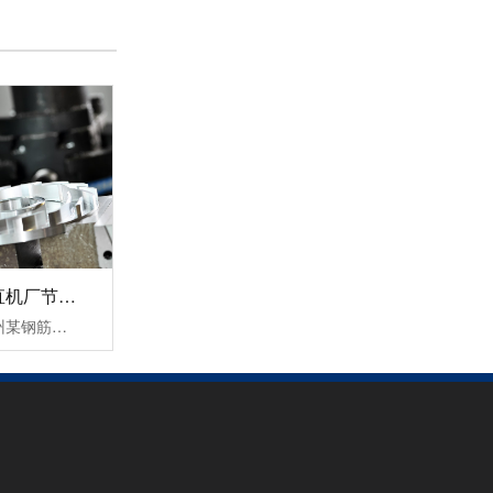
轻载矢量变频器SKI-70
光伏水泵逆变器
杭州某钢筋调直机厂节能变频器改造案例！
三科针对此次杭州某钢筋调直机厂节能变频器改造案例中提出以下三个结论：1，降低设备启动电流，让电网电压更稳定，大大缓解了电源容量紧张传统钢筋调直机无变频器启动时的电流等于(4-7)倍额定电流，这样会对机电设备和供电电网造成严重的冲击，而且还会对电网容量要求过高。变频器具有上电电机检测、输入输出缺相保护......