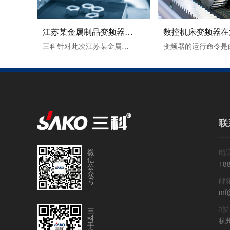
江苏某金属制品变频器节能改造案例！
三科针对此次江苏某金属制品变频器节能改造案例除了采用变频调速让电机达到理想工作转速外，在提高球磨机的研磨效率所取得的节能效果也很好。由于球磨机在设计时，都考虑到保证电动机的最大输出转矩，而实际生产过程中，往往达不到最大输出转矩，电动机处于轻载（不满载）工作状态，其功率因数和效率都较低。这时可通......
联
微
电话
信
18
公
众
邮
号
mf
地
三
科
杭
手