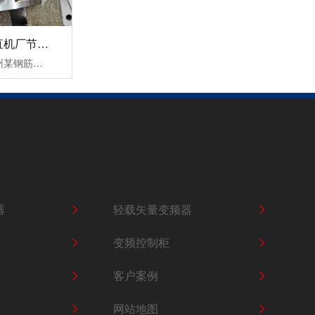
杭州某钢筋调直机厂节能变频器改造案例！
三科针对此次杭州某钢筋调直机厂节能变频器改造案例中提出以下三个结论：1，降低设备启动电流，让电网电压更稳定，大大缓解了电源容量紧张传统钢筋调直机无变频器启动时的电流等于(4-7)倍额定电流，这样会对机电设备和供电电网造成严重的冲击，而且还会对电网容量要求过高。变频器具有上电电机检测、输入输出缺相保护......
220V转380V变频器
器
轻载矢量变频器
变频控制柜
客户案例
网站地图
恒压供水控制柜