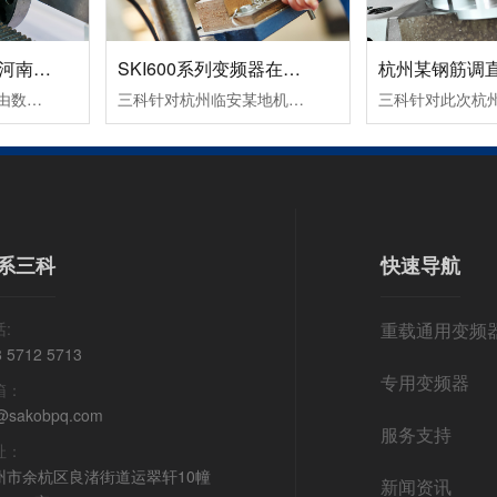
数控机床变频器在河南数控设备中的应用案例！
SKI600系列变频器在杭州临安某机械设备生产企业中的应用案例！
变频器的运行命令是由数控系列发出运行指令，一个正转命令FWD（S1输入），一个反转命令REV（S2输入）。频率信号是由数控系统输出转速信号S(0～10VDC），从变频器AI2端子输入频率指令即可改变频器的频率，从而改变电机的转速。变频器输出故障信号（R1A，R1C）到数控系统，变频器报故障代码时，使机床控制系统停止工作。
三科针对杭州临安某地机械设备生产企业设计了SKI600系列变频器在卧式木工带锯机上的应用所采取的设备加工工艺及控制方案：其工作过程为跑车工作台以一定的速度运行一段距离，此速度通常是慢速行进，由PLC给变频器启动和多段速信号，变频器带动跑车工作台电机以低速行进；当锯条进至木头大概5公分左右的位置后，PLC.....
系三科
快速导航
:
重载通用变频
8 5712 5713
专用变频器
箱：
@sakobpq.com
服务支持
址：
州市余杭区良渚街道运翠轩10幢
新闻资讯