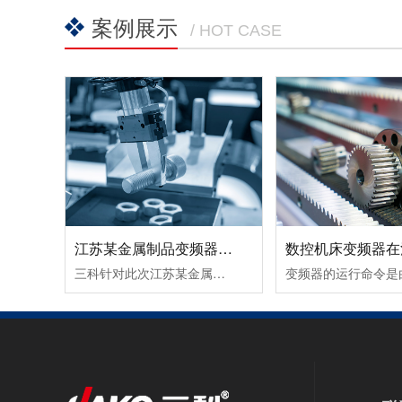
案例展示
/ HOT CASE
江苏某金属制品变频器节能改造案例！
三科针对此次江苏某金属制品变频器节能改造案例除了采用变频调速让电机达到理想工作转速外，在提高球磨机的研磨效率所取得的节能效果也很好。由于球磨机在设计时，都考虑到保证电动机的最大输出转矩，而实际生产过程中，往往达不到最大输出转矩，电动机处于轻载（不满载）工作状态，其功率因数和效率都较低。这时可通......