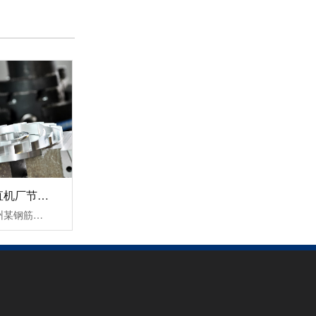
轻载矢量变频器SKI780
轻载矢量变频器SKI790
杭州某钢筋调直机厂节能变频器改造案例！
三科针对此次杭州某钢筋调直机厂节能变频器改造案例中提出以下三个结论：1，降低设备启动电流，让电网电压更稳定，大大缓解了电源容量紧张传统钢筋调直机无变频器启动时的电流等于(4-7)倍额定电流，这样会对机电设备和供电电网造成严重的冲击，而且还会对电网容量要求过高。变频器具有上电电机检测、输入输出缺相保护......