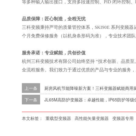
等多种输入输出接口，支持多段速控制、PID 闭环控制、
品质保障：匠心制造，全程无忧
三科变频秉持严苛的质量管控体系，
SKI90E 系列变
个月免费保修服务（以机身条形码为准），专业技术团队提
服务承诺：专业赋能，共创价值
杭州三科变频技术有限公司始终坚持
“技术创新、品质至
全流程服务。我们致力于通过优质的产品与专业的服务，
上一条
厨房风机节能降噪新方案！三科变频器赋能商用
下一条
JL65M高防护变频器：卓越性能，IP65防护等
本文标签：
重载型变频器
高性能矢量变频器
变频器专用