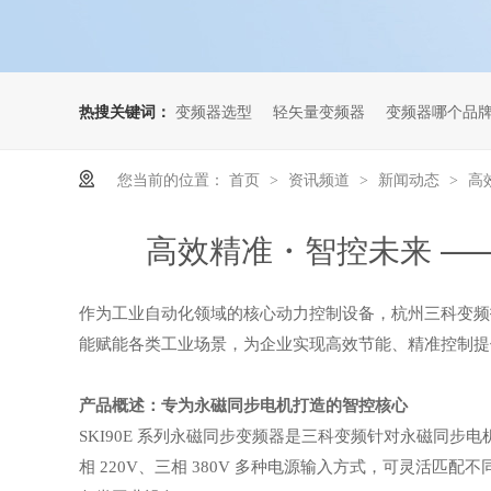
热搜关键词：
变频器选型
轻矢量变频器
变频器哪个品
您当前的位置：
首页
资讯频道
新闻动态
高
>
>
>
高效精准・智控未来 ——
作为工业自动化领域的核心动力控制设备，杭州三科变频
能赋能各类工业场景，为企业实现高效节能、精准控制提
产品概述：专为永磁同步电机打造的智控核心
SKI90E 系列永磁同步变频器是三科变频针对永磁同步电机
相 220V、三相 380V 多种电源输入方式，可灵活