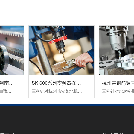
数控机床变频器在河南数控设备中的应用案例！
SKI600系列变频器在杭州临安某机械设备生产企业中的应用案例！
变频器的运行命令是由数控系列发出运行指令，一个正转命令FWD（S1输入），一个反转命令REV（S2输入）。频率信号是由数控系统输出转速信号S(0～10VDC），从变频器AI2端子输入频率指令即可改变频器的频率，从而改变电机的转速。变频器输出故障信号（R1A，R1C）到数控系统，变频器报故障代码时，使机床控制系统停止工作。
三科针对杭州临安某地机械设备生产企业设计了SKI600系列变频器在卧式木工带锯机上的应用所采取的设备加工工艺及控制方案：其工作过程为跑车工作台以一定的速度运行一段距离，此速度通常是慢速行进，由PLC给变频器启动和多段速信号，变频器带动跑车工作台电机以低速行进；当锯条进至木头大概5公分左右的位置后，PLC.....