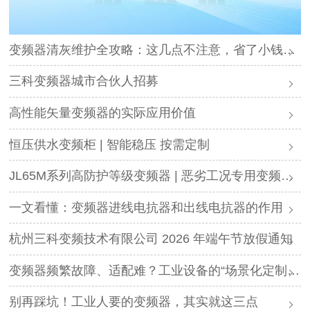
变频器清灰维护全攻略：这几点不注意，省了小钱却可能毁了设备
三科变频器城市合伙人招募
高性能矢量变频器的实际应用价值
恒压供水变频柜 | 智能稳压 按需定制
JL65M系列高防护等级变频器 | 恶劣工况专用变频解决方案
一文看懂：变频器进线电抗器和出线电抗器的作用
杭州三科变频技术有限公司 2026 年端午节放假通知
变频器频繁故障、适配难？工业设备的“场景化定制”，才是破局关键
别再踩坑！工业人要的变频器，其实就这三点