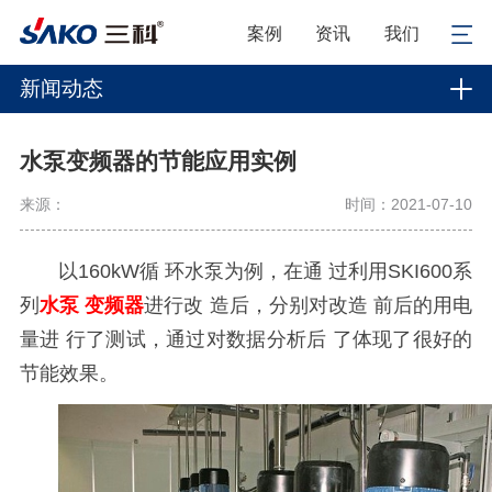
案例
资讯
我们
新闻动态
水泵变频器的节能应用实例
来源：
时间：2021-07-10
以
1
6
0
k
W
循
环
水
泵
为
例
，在
通
过利用SKI600系
列
水泵
变
频器
进
行
改
造后
，
分
别
对
改
造
前
后
的
用
电
量
进
行
了
测
试
，通过对
数
据分析后
了体现了很
好的
节能效果。