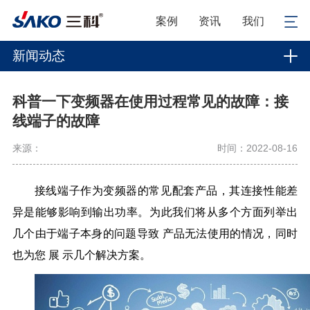
案例
资讯
我们
新闻动态
科普一下变频器在使用过程常见的故障：接
线端子的故障
来源：
时间：2022-08-16
接线端子
作为变频器的常见配套产品，其连接性能差
异是能够
影响到输出功率。为此我们将从多个方面列举出
几个
由于端子本
身的问题
导致
产品
无
法
使用的情况，同时
也
为
您
展
示
几
个
解
决方案。